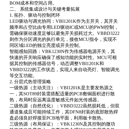
BOM成本和空间占用。
二、 系统集成设计与关键考量拓展
1. 拓扑、驱动与控制闭环
LED驱动与调光协同：VBI1201K作为主开关，其开关
频率和占空比由专用LED驱动IC或MCU的PWM控制，
需确保驱动速度足够以避免开关损耗过大。VBBD3222
则作为分区调光的执行单元，接收MCU指令，实现不
同区域LED的独立亮度或开关控制。
智能感知回路：VBK1230N作为传感器电源开关，其
快速的开关响应确保了感知功能的实时性。MCU可根
据其控制的传感器信号，动态调整VBI1201K和
VBBD3222的工作状态，实现人来自动亮灯、智能调光
等交互功能。
2. 分层式热管理策略
一级热源（主动关注）：VBI1201K是主要发热源之
一，其SOT89封装需搭配适量的PCB敷铜面积进行散
热，布局时应远离温度敏感元件如光传感器。
二级热源（自然优化）：VBBD3222虽然损耗低，但双
通道集成且可能持续工作，其DFN8封装的底部散热焊
盘必须良好焊接至PCB地平面，利用板卡散热。
三级热源（布局保证）：VBK1230N及其控制的微功