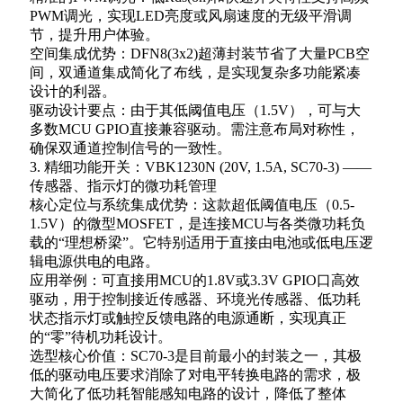
PWM调光，实现LED亮度或风扇速度的无级平滑调
节，提升用户体验。
空间集成优势：DFN8(3x2)超薄封装节省了大量PCB空
间，双通道集成简化了布线，是实现复杂多功能紧凑
设计的利器。
驱动设计要点：由于其低阈值电压（1.5V），可与大
多数MCU GPIO直接兼容驱动。需注意布局对称性，
确保双通道控制信号的一致性。
3. 精细功能开关：VBK1230N (20V, 1.5A, SC70-3) ——
传感器、指示灯的微功耗管理
核心定位与系统集成优势：这款超低阈值电压（0.5-
1.5V）的微型MOSFET，是连接MCU与各类微功耗负
载的“理想桥梁”。它特别适用于直接由电池或低电压逻
辑电源供电的电路。
应用举例：可直接用MCU的1.8V或3.3V GPIO口高效
驱动，用于控制接近传感器、环境光传感器、低功耗
状态指示灯或触控反馈电路的电源通断，实现真正
的“零”待机功耗设计。
选型核心价值：SC70-3是目前最小的封装之一，其极
低的驱动电压要求消除了对电平转换电路的需求，极
大简化了低功耗智能感知电路的设计，降低了整体