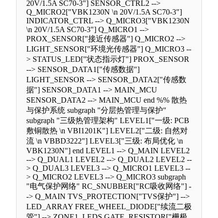
20V/1.5A SC70-3"] SENSOR_CTRL2 -->
Q_MICRO2["VBK1230N \n 20V/1.5A SC70-3"]
INDICATOR_CTRL --> Q_MICRO3["VBK1230N
\n 20V/1.5A SC70-3"] Q_MICRO1 -->
PROX_SENSOR["接近传感器"] Q_MICRO2 -->
LIGHT_SENSOR["环境光传感器"] Q_MICRO3 --
> STATUS_LED["状态指示灯"] PROX_SENSOR
--> SENSOR_DATA1["传感数据"]
LIGHT_SENSOR --> SENSOR_DATA2["传感数
据"] SENSOR_DATA1 --> MAIN_MCU
SENSOR_DATA2 --> MAIN_MCU end %% 散热
与保护系统 subgraph "分层热管理与保护"
subgraph "三级热管理架构" LEVEL1["一级: PCB
敷铜散热 \n VBI1201K"] LEVEL2["二级: 自然对
流 \n VBBD3222"] LEVEL3["三级: 布局优化 \n
VBK1230N"] end LEVEL1 --> Q_MAIN LEVEL2
--> Q_DUAL1 LEVEL2 --> Q_DUAL2 LEVEL2 --
> Q_DUAL3 LEVEL3 --> Q_MICRO1 LEVEL3 --
> Q_MICRO2 LEVEL3 --> Q_MICRO3 subgraph
"电气保护网络" RC_SNUBBER["RC吸收网络"] -
-> Q_MAIN TVS_PROTECTION["TVS保护"] -->
LED_ARRAY FREE_WHEEL_DIODE["续流二极
管"] --> ZONE1_LEDS GATE_RESISTOR["栅极