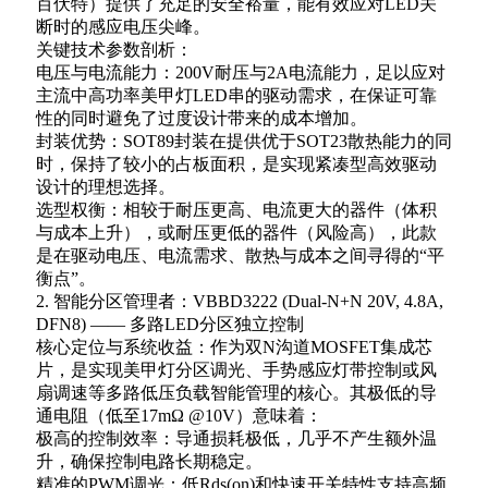
百伏特）提供了充足的安全裕量，能有效应对LED关
断时的感应电压尖峰。
关键技术参数剖析：
电压与电流能力：200V耐压与2A电流能力，足以应对
主流中高功率美甲灯LED串的驱动需求，在保证可靠
性的同时避免了过度设计带来的成本增加。
封装优势：SOT89封装在提供优于SOT23散热能力的同
时，保持了较小的占板面积，是实现紧凑型高效驱动
设计的理想选择。
选型权衡：相较于耐压更高、电流更大的器件（体积
与成本上升），或耐压更低的器件（风险高），此款
是在驱动电压、电流需求、散热与成本之间寻得的“平
衡点”。
2. 智能分区管理者：VBBD3222 (Dual-N+N 20V, 4.8A,
DFN8) —— 多路LED分区独立控制
核心定位与系统收益：作为双N沟道MOSFET集成芯
片，是实现美甲灯分区调光、手势感应灯带控制或风
扇调速等多路低压负载智能管理的核心。其极低的导
通电阻（低至17mΩ @10V）意味着：
极高的控制效率：导通损耗极低，几乎不产生额外温
升，确保控制电路长期稳定。
精准的PWM调光：低Rds(on)和快速开关特性支持高频