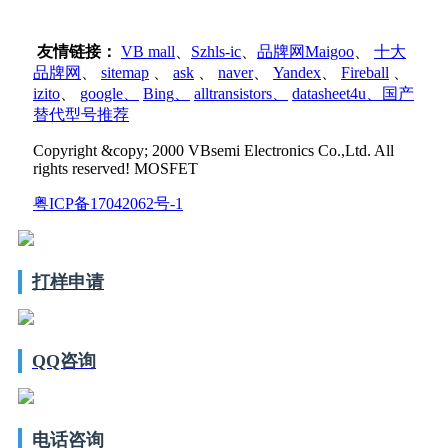
友情链接：
VB mall
、
Szhls-ic
、
品牌网Maigoo
、
十大
品牌网
、
sitemap
、
ask
、
naver
、
Yandex
、
Fireball
、
izito
、
google
、
Bing
、
alltransistors
、
datasheet4u、国产
替代型号推荐
Copyright &copy; 2000 VBsemi Electronics Co.,Ltd. All
rights reserved! MOSFET
粤ICP备17042062号-1
打样申请
QQ咨询
电话咨询