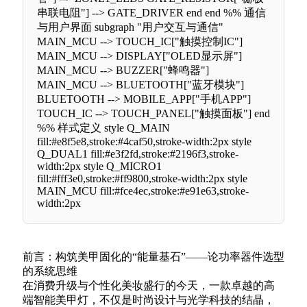
串联电阻"] --> GATE_DRIVER end end %% 通信
与用户界面 subgraph "用户交互与通信"
MAIN_MCU --> TOUCH_IC["触摸控制IC"]
MAIN_MCU --> DISPLAY["OLED显示屏"]
MAIN_MCU --> BUZZER["蜂鸣器"]
MAIN_MCU --> BLUETOOTH["蓝牙模块"]
BLUETOOTH --> MOBILE_APP["手机APP"]
TOUCH_IC --> TOUCH_PANEL["触摸面板"] end
%% 样式定义 style Q_MAIN
fill:#e8f5e8,stroke:#4caf50,stroke-width:2px style
Q_DUAL1 fill:#e3f2fd,stroke:#2196f3,stroke-
width:2px style Q_MICRO1
fill:#fff3e0,stroke:#ff9800,stroke-width:2px style
MAIN_MCU fill:#fce4ec,stroke:#e91e63,stroke-
width:2px
前言：构筑美甲固化的“能量基石”——论功率器件选型
的系统思维
在消费升级与个性化美妆盛行的今天，一款卓越的高
端智能美甲灯，不仅是时尚设计与光学科技的结晶，