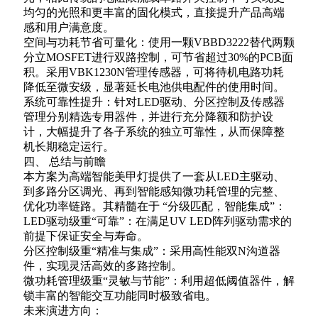
均匀的光照和更丰富的固化模式，直接提升产品高端
感和用户满意度。
空间与功耗节省可量化：使用一颗VBBD3222替代两颗
分立MOSFET进行双路控制，可节省超过30%的PCB面
积。采用VBK1230N管理传感器，可将待机电路功耗
降低至微安级，显著延长电池供电配件的使用时间。
系统可靠性提升：针对LED驱动、分区控制及传感器
管理分别精选专用器件，并进行充分降额和防护设
计，大幅提升了各子系统的独立可靠性，从而保障整
机长期稳定运行。
四、 总结与前瞻
本方案为高端智能美甲灯提供了一套从LED主驱动、
到多路分区调光、再到智能感知微功耗管理的完整、
优化功率链路。其精髓在于 “分级匹配，智能集成”：
LED驱动级重“可靠”：在满足UV LED阵列驱动需求的
前提下保证安全与寿命。
分区控制级重“精准与集成”：采用高性能双N沟道器
件，实现灵活高效的多路控制。
微功耗管理级重“灵敏与节能”：利用超低阈值器件，解
锁丰富的智能交互功能同时极致省电。
未来演进方向：