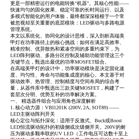
更是一部精密运行的电能转换“机器”。其核心性能——
快速均匀的固化效果、稳定可靠的长时间运行、以及
多模式智能化的用户体验，最终都深深植根于一个常
被忽视却至关重要的底层模块：LED驱动与多路电源
管理系统。
本文以系统化、协同化的设计思维，深入剖析高端美
甲灯在功率路径上的核心挑战：如何在满足高效率、
精准控制、优异散热和紧凑空间的多重约束下，为
LED阵列驱动、多路分区控制及辅助功能管理这三个
关键节点，甄选出最优的功率MOSFET组合。
在高端美甲灯的设计中，功率驱动模块是决定固化速
度、均匀性、寿命与功能集成度的核心。本文基于对
驱动效率、热管理、控制精度与空间布局的综合考
量，从器件库中甄选出三款关键MOSFET，构建了一
套层次分明、优势互补的功率解决方案。
一、 精选器件组合与应用角色深度解析
1. 核心动力源：VBI1201K (200V, 2A, SOT89) ——
LED主驱动阵列开关
核心定位与拓扑深化：适用于反激式、Buck或Boost
LED恒流驱动拓扑的初级侧或次级侧开关。200V的耐
压为驱动多颗串联的UV LED（工作电压可达数十至上