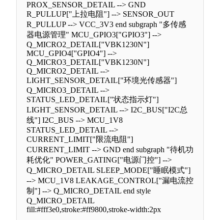
PROX_SENSOR_DETAIL --> GND
R_PULLUP["上拉电阻"] --> SENSOR_OUT
R_PULLUP --> VCC_3V3 end subgraph "多传感
器电源管理" MCU_GPIO3["GPIO3"] -->
Q_MICRO2_DETAIL["VBK1230N"]
MCU_GPIO4["GPIO4"] -->
Q_MICRO3_DETAIL["VBK1230N"]
Q_MICRO2_DETAIL -->
LIGHT_SENSOR_DETAIL["环境光传感器"]
Q_MICRO3_DETAIL -->
STATUS_LED_DETAIL["状态指示灯"]
LIGHT_SENSOR_DETAIL --> I2C_BUS["I2C总
线"] I2C_BUS --> MCU_1V8
STATUS_LED_DETAIL -->
CURRENT_LIMIT["限流电阻"]
CURRENT_LIMIT --> GND end subgraph "待机功
耗优化" POWER_GATING["电源门控"] -->
Q_MICRO_DETAIL SLEEP_MODE["睡眠模式"]
--> MCU_1V8 LEAKAGE_CONTROL["漏电流控
制"] --> Q_MICRO_DETAIL end style
Q_MICRO_DETAIL
fill:#fff3e0,stroke:#ff9800,stroke-width:2px