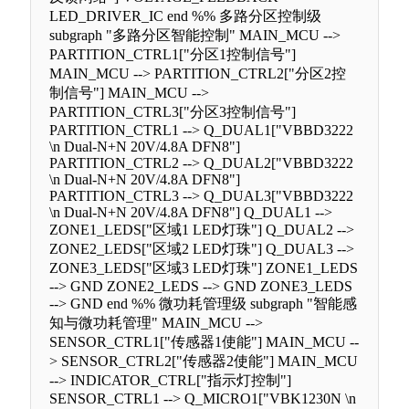
LED_DRIVER_IC end %% 多路分区控制级
subgraph "多路分区智能控制" MAIN_MCU -->
PARTITION_CTRL1["分区1控制信号"]
MAIN_MCU --> PARTITION_CTRL2["分区2控
制信号"] MAIN_MCU -->
PARTITION_CTRL3["分区3控制信号"]
PARTITION_CTRL1 --> Q_DUAL1["VBBD3222
\n Dual-N+N 20V/4.8A DFN8"]
PARTITION_CTRL2 --> Q_DUAL2["VBBD3222
\n Dual-N+N 20V/4.8A DFN8"]
PARTITION_CTRL3 --> Q_DUAL3["VBBD3222
\n Dual-N+N 20V/4.8A DFN8"] Q_DUAL1 -->
ZONE1_LEDS["区域1 LED灯珠"] Q_DUAL2 -->
ZONE2_LEDS["区域2 LED灯珠"] Q_DUAL3 -->
ZONE3_LEDS["区域3 LED灯珠"] ZONE1_LEDS
--> GND ZONE2_LEDS --> GND ZONE3_LEDS
--> GND end %% 微功耗管理级 subgraph "智能感
知与微功耗管理" MAIN_MCU -->
SENSOR_CTRL1["传感器1使能"] MAIN_MCU --
> SENSOR_CTRL2["传感器2使能"] MAIN_MCU
--> INDICATOR_CTRL["指示灯控制"]
SENSOR_CTRL1 --> Q_MICRO1["VBK1230N \n