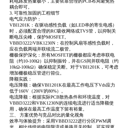
耗电路发热量极小，主要依靠合理的PCB布局避免热
耦合即可。
3. 可靠性加固的工程细节
电气应力防护：
VBI1201K：在驱动感性负载（如LED串的寄生电感）
时，必须配置合理的RC吸收网络或TVS管，以抑制关
断电压尖峰，保护MOSFET。
VBBD3222/VBK1230N：在控制风扇等感性负载时，
应在负载两端并联续流二极管。
栅极保护深化：所有MOSFET的栅极都应考虑串联电
阻（约10-100Ω）以抑制振铃，并在GS间并联电阻（约
10kΩ-100kΩ）确保稳定关断。对于VBI1201K，可考虑
增加栅极稳压管进行箝位。
降额实践：
电压降额：确保VBI1201K在最高工作电压下Vds应力
低于160V（200V的80%）。
电流降额：根据实际PCB散热条件和环境温度，对
VBBD3222和VBK1230N的连续电流进行适当降额使
用，确保在最高工作温度下留有裕量。
三、 方案优势与竞品对比的量化视角
效率与体验提升：采用VBBD3222进行分区PWM调
光，相比传统的电阻限流或单路开关控制，可实现更