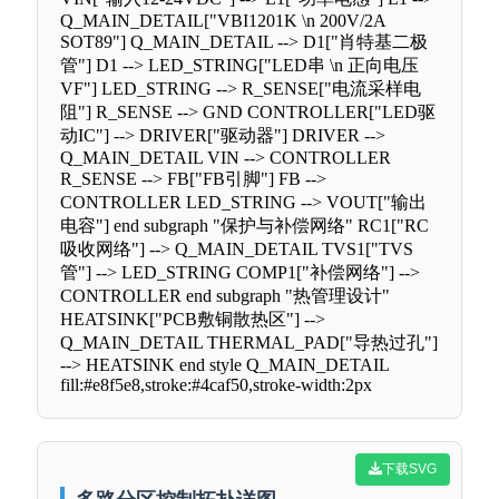
Q_MAIN_DETAIL["VBI1201K \n 200V/2A
SOT89"] Q_MAIN_DETAIL --> D1["肖特基二极
管"] D1 --> LED_STRING["LED串 \n 正向电压
VF"] LED_STRING --> R_SENSE["电流采样电
阻"] R_SENSE --> GND CONTROLLER["LED驱
动IC"] --> DRIVER["驱动器"] DRIVER -->
Q_MAIN_DETAIL VIN --> CONTROLLER
R_SENSE --> FB["FB引脚"] FB -->
CONTROLLER LED_STRING --> VOUT["输出
电容"] end subgraph "保护与补偿网络" RC1["RC
吸收网络"] --> Q_MAIN_DETAIL TVS1["TVS
管"] --> LED_STRING COMP1["补偿网络"] -->
CONTROLLER end subgraph "热管理设计"
HEATSINK["PCB敷铜散热区"] -->
Q_MAIN_DETAIL THERMAL_PAD["导热过孔"]
--> HEATSINK end style Q_MAIN_DETAIL
fill:#e8f5e8,stroke:#4caf50,stroke-width:2px
下载SVG