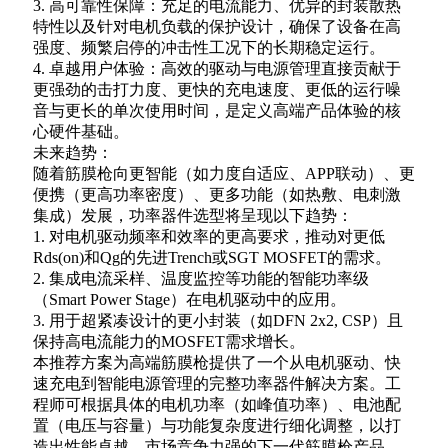
3. 高可靠性保障：充足的电流能力、优异的封装散热
特性以及针对电机负载的保护设计，确保了设备在高
强度、频繁启停的冲击性工况下的长期稳定运行。
4. 卓越用户体验：高效的驱动与电源管理直接贡献于
更强劲的击打力度、更快的充电速度、更低的运行噪
音与更长的单次使用时间，是定义高端产品体验的核
心硬件基础。
未来趋势：
随着筋膜枪向更智能（如力度自适应、APP联动）、更
便携（更高功率密度）、更多功能（如热敷、电刺激
集成）发展，功率器件选型将呈现以下趋势：
1. 对电机驱动频率和效率的更高要求，推动对更低
Rds(on)和Qg的先进Trench或SGT MOSFET的需求。
2. 集成电流采样、温度监控等功能的智能功率级
（Smart Power Stage）在电机驱动中的应用。
3. 用于超紧凑设计的更小封装（如DFN 2x2, CSP）且
保持高电流能力的MOSFET需求增长。
本推荐方案为高端筋膜枪提供了一个从电机驱动、快
速充电到智能电源管理的完整功率器件解决方案。工
程师可根据具体的电机功率（如峰值功率）、电池配
置（电压与容量）与功能复杂度进行细化调整，以打
造出性能卓越、市场竞争力强的下一代筋膜枪产品。