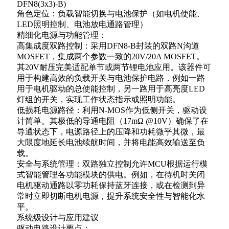
DFN8(3x3)-B)
角色定位：负载智能切换与电池保护（如电机使能、
LED照明控制、电池放电通路管理）
精细化电源与功能管理：
高集成度双路控制：采用DFN8-B封装的双路N沟道
MOSFET，集成两个参数一致的20V/20A MOSFET。
其20V耐压完美适配单节或两节锂电池应用。该器件可
用于构建高效的负载开关与电池保护电路，例如一路
用于电机驱动的总使能控制，另一路用于高亮度LED
灯组的开关，实现工作状态指示或照明功能。
低损耗电源路径：利用N-MOS作为低侧开关，驱动设
计简单。其极低的导通电阻（17mΩ @10V）确保了在
导通状态下，电源路径上的压降和功耗微乎其微，最
大限度地延长电池续航时间，并将电能高效输送至负
载。
安全与系统管理：双路独立控制允许MCU根据运行模
式智能管理各功能模块的供电。例如，在待机时关闭
电机驱动通路以零功耗保持蓝牙连接，或在检测到异
常时立即切断电机电源，提升系统安全性与智能化水
平。
系统级设计与应用建议
驱动电路设计要点：