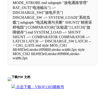
MODE_STROBE end subgraph "放电通路管理"
BAT_OUT["电池输出"] -->
DISCHARGE_SW["放电开关"]
DISCHARGE_SW --> SYSTEM_LOAD["系统负
载"] subgraph "电流检测与关断" SHUNT["精密采
样电阻"] COMPARATOR["比较器"] LATCH["故
障锁存"] end SYSTEM_LOAD --> SHUNT
SHUNT --> COMPARATOR COMPARATOR -->
LATCH LATCH --> DISCHARGE_SW LATCH --
> CH1_GATE end style MOS_CH1
fill:#fff3e0,stroke:#ff9800,stroke-width:2px style
MOS_CH2 fill:#fff3e0,stroke:#ff9800,stroke-
width:2px
下载PDF 文档
点击下载：VBQF1303规格书