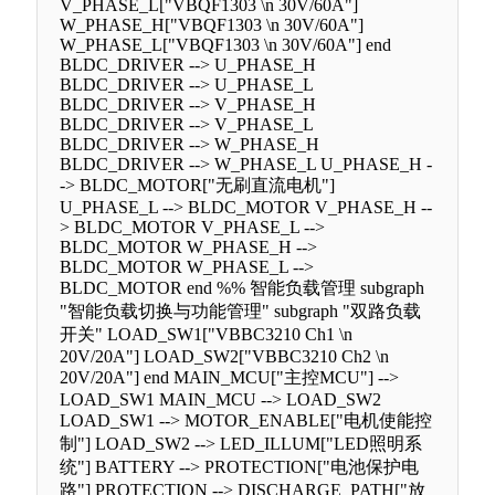
V_PHASE_L["VBQF1303 \n 30V/60A"]
W_PHASE_H["VBQF1303 \n 30V/60A"]
W_PHASE_L["VBQF1303 \n 30V/60A"] end
BLDC_DRIVER --> U_PHASE_H
BLDC_DRIVER --> U_PHASE_L
BLDC_DRIVER --> V_PHASE_H
BLDC_DRIVER --> V_PHASE_L
BLDC_DRIVER --> W_PHASE_H
BLDC_DRIVER --> W_PHASE_L U_PHASE_H -
-> BLDC_MOTOR["无刷直流电机"]
U_PHASE_L --> BLDC_MOTOR V_PHASE_H --
> BLDC_MOTOR V_PHASE_L -->
BLDC_MOTOR W_PHASE_H -->
BLDC_MOTOR W_PHASE_L -->
BLDC_MOTOR end %% 智能负载管理 subgraph
"智能负载切换与功能管理" subgraph "双路负载
开关" LOAD_SW1["VBBC3210 Ch1 \n
20V/20A"] LOAD_SW2["VBBC3210 Ch2 \n
20V/20A"] end MAIN_MCU["主控MCU"] -->
LOAD_SW1 MAIN_MCU --> LOAD_SW2
LOAD_SW1 --> MOTOR_ENABLE["电机使能控
制"] LOAD_SW2 --> LED_ILLUM["LED照明系
统"] BATTERY --> PROTECTION["电池保护电
路"] PROTECTION --> DISCHARGE_PATH["放