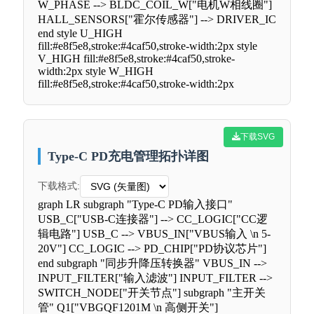
W_PHASE --> BLDC_COIL_W["电机W相线圈"]
HALL_SENSORS["霍尔传感器"] --> DRIVER_IC
end style U_HIGH
fill:#e8f5e8,stroke:#4caf50,stroke-width:2px style
V_HIGH fill:#e8f5e8,stroke:#4caf50,stroke-
width:2px style W_HIGH
fill:#e8f5e8,stroke:#4caf50,stroke-width:2px
下载SVG
Type-C PD充电管理拓扑详图
下载格式:
graph LR subgraph "Type-C PD输入接口"
USB_C["USB-C连接器"] --> CC_LOGIC["CC逻
辑电路"] USB_C --> VBUS_IN["VBUS输入 \n 5-
20V"] CC_LOGIC --> PD_CHIP["PD协议芯片"]
end subgraph "同步升降压转换器" VBUS_IN -->
INPUT_FILTER["输入滤波"] INPUT_FILTER -->
SWITCH_NODE["开关节点"] subgraph "主开关
管" Q1["VBGQF1201M \n 高侧开关"]