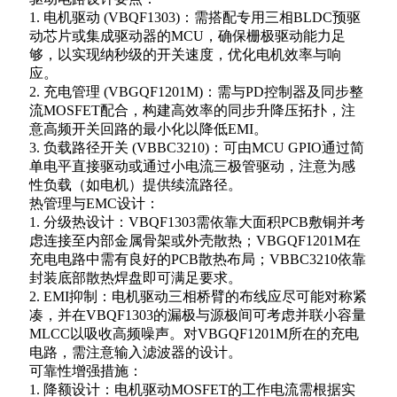
1. 电机驱动 (VBQF1303)：需搭配专用三相BLDC预驱
动芯片或集成驱动器的MCU，确保栅极驱动能力足
够，以实现纳秒级的开关速度，优化电机效率与响
应。
2. 充电管理 (VBGQF1201M)：需与PD控制器及同步整
流MOSFET配合，构建高效率的同步升降压拓扑，注
意高频开关回路的最小化以降低EMI。
3. 负载路径开关 (VBBC3210)：可由MCU GPIO通过简
单电平直接驱动或通过小电流三极管驱动，注意为感
性负载（如电机）提供续流路径。
热管理与EMC设计：
1. 分级热设计：VBQF1303需依靠大面积PCB敷铜并考
虑连接至内部金属骨架或外壳散热；VBGQF1201M在
充电电路中需有良好的PCB散热布局；VBBC3210依靠
封装底部散热焊盘即可满足要求。
2. EMI抑制：电机驱动三相桥臂的布线应尽可能对称紧
凑，并在VBQF1303的漏极与源极间可考虑并联小容量
MLCC以吸收高频噪声。对VBGQF1201M所在的充电
电路，需注意输入滤波器的设计。
可靠性增强措施：
1. 降额设计：电机驱动MOSFET的工作电流需根据实