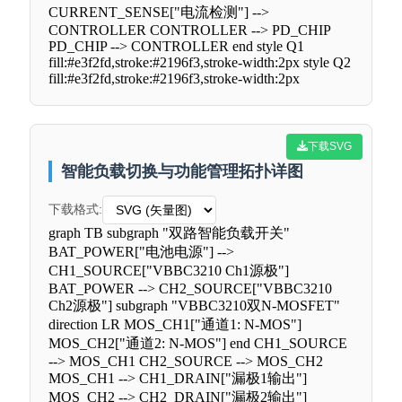
CURRENT_SENSE["电流检测"] -->
CONTROLLER CONTROLLER --> PD_CHIP
PD_CHIP --> CONTROLLER end style Q1
fill:#e3f2fd,stroke:#2196f3,stroke-width:2px style Q2
fill:#e3f2fd,stroke:#2196f3,stroke-width:2px
下载SVG
智能负载切换与功能管理拓扑详图
下载格式:
graph TB subgraph "双路智能负载开关"
BAT_POWER["电池电源"] -->
CH1_SOURCE["VBBC3210 Ch1源极"]
BAT_POWER --> CH2_SOURCE["VBBC3210
Ch2源极"] subgraph "VBBC3210双N-MOSFET"
direction LR MOS_CH1["通道1: N-MOS"]
MOS_CH2["通道2: N-MOS"] end CH1_SOURCE
--> MOS_CH1 CH2_SOURCE --> MOS_CH2
MOS_CH1 --> CH1_DRAIN["漏极1输出"]
MOS_CH2 --> CH2_DRAIN["漏极2输出"]