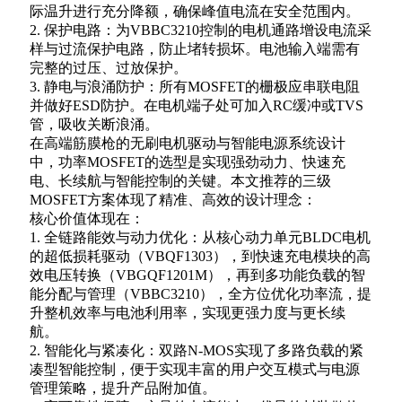
际温升进行充分降额，确保峰值电流在安全范围内。
2. 保护电路：为VBBC3210控制的电机通路增设电流采
样与过流保护电路，防止堵转损坏。电池输入端需有
完整的过压、过放保护。
3. 静电与浪涌防护：所有MOSFET的栅极应串联电阻
并做好ESD防护。在电机端子处可加入RC缓冲或TVS
管，吸收关断浪涌。
在高端筋膜枪的无刷电机驱动与智能电源系统设计
中，功率MOSFET的选型是实现强劲动力、快速充
电、长续航与智能控制的关键。本文推荐的三级
MOSFET方案体现了精准、高效的设计理念：
核心价值体现在：
1. 全链路能效与动力优化：从核心动力单元BLDC电机
的超低损耗驱动（VBQF1303），到快速充电模块的高
效电压转换（VBGQF1201M），再到多功能负载的智
能分配与管理（VBBC3210），全方位优化功率流，提
升整机效率与电池利用率，实现更强力度与更长续
航。
2. 智能化与紧凑化：双路N-MOS实现了多路负载的紧
凑型智能控制，便于实现丰富的用户交互模式与电源
管理策略，提升产品附加值。