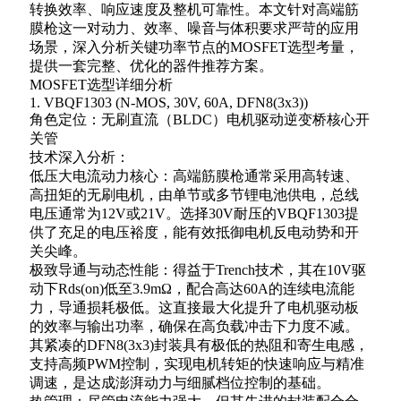
转换效率、响应速度及整机可靠性。本文针对高端筋
膜枪这一对动力、效率、噪音与体积要求严苛的应用
场景，深入分析关键功率节点的MOSFET选型考量，
提供一套完整、优化的器件推荐方案。
MOSFET选型详细分析
1. VBQF1303 (N-MOS, 30V, 60A, DFN8(3x3))
角色定位：无刷直流（BLDC）电机驱动逆变桥核心开
关管
技术深入分析：
低压大电流动力核心：高端筋膜枪通常采用高转速、
高扭矩的无刷电机，由单节或多节锂电池供电，总线
电压通常为12V或21V。选择30V耐压的VBQF1303提
供了充足的电压裕度，能有效抵御电机反电动势和开
关尖峰。
极致导通与动态性能：得益于Trench技术，其在10V驱
动下Rds(on)低至3.9mΩ，配合高达60A的连续电流能
力，导通损耗极低。这直接最大化提升了电机驱动板
的效率与输出功率，确保在高负载冲击下力度不减。
其紧凑的DFN8(3x3)封装具有极低的热阻和寄生电感，
支持高频PWM控制，实现电机转矩的快速响应与精准
调速，是达成澎湃动力与细腻档位控制的基础。