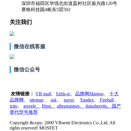
深圳市福田区华强北街道荔村社区振兴路120号
赛格科技园4栋东5层502
关注我们
微信在线客服
微信公众号
友情链接：
VB mall
、
Szhls-ic
、
品牌网Maigoo
、
十大
品牌网
、
sitemap
、
ask
、
naver
、
Yandex
、
Fireball
、
izito
、
google
、
Bing
、
alltransistors
、
datasheet4u、国产
替代型号推荐
Copyright &copy; 2000 VBsemi Electronics Co.,Ltd. All
rights reserved! MOSFET