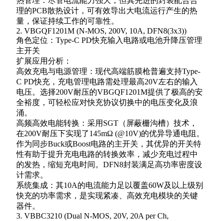
热管理：尽管电流能力强大，但其先进的封装配合合
理的PCB散热设计，可有效导出大电流运行产生的热
量，保证持续工作的可靠性。
2. VBGQF1201M (N-MOS, 200V, 10A, DFN8(3x3))
角色定位：Type-C PD快充输入电路或电池升降压管理
主开关
扩展应用分析：
高效充电与电源管理：现代高端筋膜枪普遍支持Type-
C PD快充，充电管理电路需处理最高20V左右的输入
电压。选择200V耐压的VBGQF1201M提供了极高的安
全裕度，可轻松应对快充协议切换中的电压变化及浪
涌。
高频高效电能转换：采用SGT（屏蔽栅沟槽）技术，
在200V耐压下实现了145mΩ (@10V)的优异导通电阻。
作为同步Buck或Boost电路的主开关，其优异的开关特
性有助于提升充电电路的转换效率，减少充电过程中
的发热，缩短充电时间。DFN8封装满足高功率密度设
计需求。
系统集成：其10A的电流能力足以覆盖60W及以上级别
快充的功率需求，是实现紧凑、高效充电模块的关键
器件。
3. VBBC3210 (Dual N-MOS, 20V, 20A per Ch,