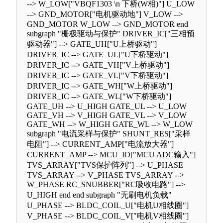
--> W_LOW["VBQF1303 \n 下桥(W相)"] U_LOW
--> GND_MOTOR["电机驱动地"] V_LOW -->
GND_MOTOR W_LOW --> GND_MOTOR end
subgraph "栅极驱动与保护" DRIVER_IC["三相预
驱动器"] --> GATE_UH["U上桥驱动"]
DRIVER_IC --> GATE_UL["U下桥驱动"]
DRIVER_IC --> GATE_VH["V上桥驱动"]
DRIVER_IC --> GATE_VL["V下桥驱动"]
DRIVER_IC --> GATE_WH["W上桥驱动"]
DRIVER_IC --> GATE_WL["W下桥驱动"]
GATE_UH --> U_HIGH GATE_UL --> U_LOW
GATE_VH --> V_HIGH GATE_VL --> V_LOW
GATE_WH --> W_HIGH GATE_WL --> W_LOW
subgraph "电流采样与保护" SHUNT_RES["采样
电阻"] --> CURRENT_AMP["电流放大器"]
CURRENT_AMP --> MCU_IO["MCU ADC输入"]
TVS_ARRAY["TVS保护阵列"] --> U_PHASE
TVS_ARRAY --> V_PHASE TVS_ARRAY -->
W_PHASE RC_SNUBBER["RC吸收电路"] -->
U_HIGH end end subgraph "无刷电机负载"
U_PHASE --> BLDC_COIL_U["电机U相线圈"]
V_PHASE --> BLDC_COIL_V["电机V相线圈"]