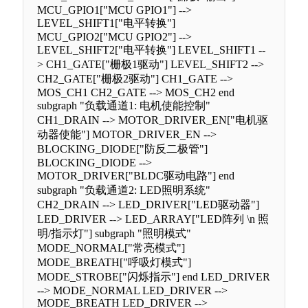
MCU_GPIO1["MCU GPIO1"] -->
LEVEL_SHIFT1["电平转换"]
MCU_GPIO2["MCU GPIO2"] -->
LEVEL_SHIFT2["电平转换"] LEVEL_SHIFT1 --
> CH1_GATE["栅极1驱动"] LEVEL_SHIFT2 -->
CH2_GATE["栅极2驱动"] CH1_GATE -->
MOS_CH1 CH2_GATE --> MOS_CH2 end
subgraph "负载通道1: 电机使能控制"
CH1_DRAIN --> MOTOR_DRIVER_EN["电机驱
动器使能"] MOTOR_DRIVER_EN -->
BLOCKING_DIODE["防反二极管"]
BLOCKING_DIODE -->
MOTOR_DRIVER["BLDC驱动电路"] end
subgraph "负载通道2: LED照明系统"
CH2_DRAIN --> LED_DRIVER["LED驱动器"]
LED_DRIVER --> LED_ARRAY["LED阵列 \n 照
明/指示灯"] subgraph "照明模式"
MODE_NORMAL["常亮模式"]
MODE_BREATH["呼吸灯模式"]
MODE_STROBE["闪烁指示"] end LED_DRIVER
--> MODE_NORMAL LED_DRIVER -->
MODE_BREATH LED_DRIVER -->