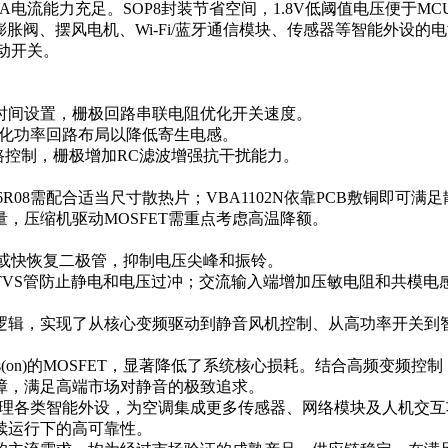
10.4A电流能力充足。SOP8封装节省空间，1.8V低阈值电压便于M
胀阀、摆风电机、Wi-Fi/蓝牙通信模块、传感器等智能外设
动开关。
死区时间设置，栅极回路串联电阻优化开关速度。
，优化功率回路布局以降低寄生电感。
换电路控制，栅极增加RC滤波增强抗干扰能力。
6R08需配合适当尺寸散热片；VBA1102N依靠PCB敷铜即可满
，压缩机驱动MOSFET需重点考虑高温降额。
电路或快恢复二极管，抑制电压尖峰和振铃。
VS管防止静电和电压过冲；交流输入端增加压敏电阻和共模电
配逻辑，实现了从核心变频驱动到静音风机控制、从高功率开关
s(on)的MOSFET，显著降低了系统核心损耗。结合高频变频
障，满足高端市场对静音的极致追求。
FET管理各类智能外设，为空调集成更多传感器、网络模块及人机
续运行下的高可靠性。