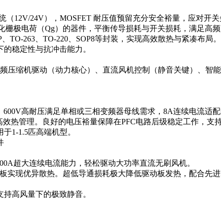
统（12V/24V），MOSFET 耐压值预留充分安全裕量，应对
与优化栅极电荷（Qg）的器件，平衡传导损耗与开关损耗，满足高频
O-263、TO-220、SOP8等封装，实现高效散热与紧凑布局。
下的稳定性与抗冲击能力。
景：变频压缩机驱动（动力核心）、直流风机控制（静音关键）、
0mΩ，600V高耐压满足单相或三相变频器母线需求，8A连续电流
现高效热管理。良好的电压裕量保障在PFC电路后级稳定工作，支
1-1.5匹高端机型。
件
Ω，100A超大连续电流能力，轻松驱动大功率直流无刷风机。
基板实现优异散热。超低导通损耗极大降低驱动板发热，配合先进
支持高风量下的极致静音。