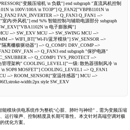
RESSOR["变频压缩机 \n 负载"] end subgraph "直流风机控制
 100V/100A \n TO3P"] Q_FAN2["VBPB1101N \n
> Q_FAN2 FAN_INVERTER --> Q_FAN3 Q_FAN1 -->
AD["室内/外风机"] end %% 智能控制与辅助电源部分 subgraph
W_EXV["VBA1102N \n 电子膨胀阀"]
U --> SW_EXV MCU --> SW_SWING MCU -->
--> WIFI_BT["Wi-Fi/蓝牙模块"] SW_SENSOR -->
隔离栅极驱动器"] --> Q_COMP1 DRV_COMP -->
N2 DRV_FAN --> Q_FAN3 end subgraph "保护电路"
NUBBER --> Q_COMP1 TVS_PROTECT -->
h "三级热管理架构" COOLING_LEVEL1["一级: 散热器强制风冷 \n
SOP8 MOSFET"] COOLING_LEVEL1 --> Q_FAN1
MCU --> ROOM_SENSOR["室温传感器"] MCU -->
6f3,stroke-width:2px style SW_EXV
能模块供电系统作为整机“心脏、肺叶与神经”，需为变频压缩
能效、运行噪声、控制精度及长期可靠性。本文针对高端空调对极
地的优化方案。