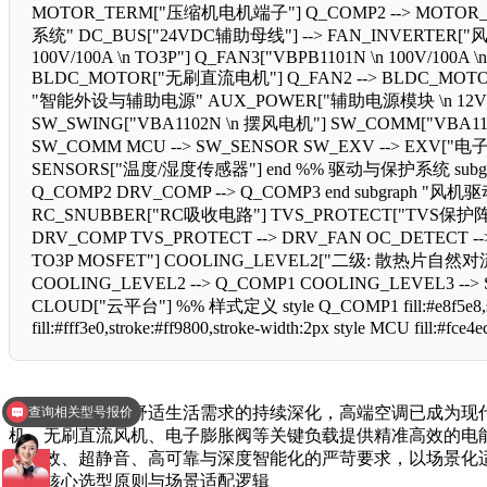
MOTOR_TERM["压缩机电机端子"] Q_COMP2 --> MOTOR_TE
系统" DC_BUS["24VDC辅助母线"] --> FAN_INVERTER["风机逆
100V/100A \n TO3P"] Q_FAN3["VBPB1101N \n 100V/100A
BLDC_MOTOR["无刷直流电机"] Q_FAN2 --> BLDC_MOTO
"智能外设与辅助电源" AUX_POWER["辅助电源模块 \n 12V/5V/3
SW_SWING["VBA1102N \n 摆风电机"] SW_COMM["VBA1102
SW_COMM MCU --> SW_SENSOR SW_EXV --> EXV["电子
SENSORS["温度/湿度传感器"] end %% 驱动与保护系统 subgr
Q_COMP2 DRV_COMP --> Q_COMP3 end subgraph "风机
RC_SNUBBER["RC吸收电路"] TVS_PROTECT["TVS保护阵列"
DRV_COMP TVS_PROTECT --> DRV_FAN OC_DETECT
TO3P MOSFET"] COOLING_LEVEL2["二级: 散热片自然对流 \
COOLING_LEVEL2 --> Q_COMP1 COOLING_LEVEL3 -
CLOUD["云平台"] %% 样式定义 style Q_COMP1 fill:#e8f5e8,stroke:#
fill:#fff3e0,stroke:#ff9800,stroke-width:2px style MCU fill:#fce4
查询相关型号报价
随着消费升级与舒适生活需求的持续深化，高端空调已成为现
怎么申请免费打样
机、无刷直流风机、电子膨胀阀等关键负载提供精准高效的电能
致能效、超静音、高可靠与深度智能化的严苛要求，以场景化适配
一、核心选型原则与场景适配逻辑