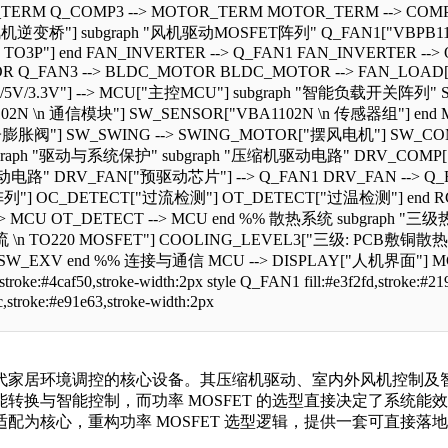
RM Q_COMP3 --> MOTOR_TERM MOTOR_TERM --> COMP
变桥"] subgraph "风机驱动MOSFET阵列" Q_FAN1["VBPB1101N \n
 \n TO3P"] end FAN_INVERTER --> Q_FAN1 FAN_INVERTER --
R Q_FAN3 --> BLDC_MOTOR BLDC_MOTOR --> FAN_LO
.3V"] --> MCU["主控MCU"] subgraph "智能负载开关阵列" S
N \n 通信模块"] SW_SENSOR["VBA1102N \n 传感器组"] end MC
膨胀阀"] SW_SWING --> SWING_MOTOR["摆风电机"] SW_COMM 
aph "驱动与系统保护" subgraph "压缩机驱动电路" DRV_COMP["
驱动电路" DRV_FAN["预驱动芯片"] --> Q_FAN1 DRV_FAN --> Q_FA
] OC_DETECT["过流检测"] OT_DETECT["过温检测"] end RC_S
 --> MCU OT_DETECT --> MCU end %% 散热系统 subgrap
n TO220 MOSFET"] COOLING_LEVEL3["三级: PCB敷铜散热 \n 
-> SW_EXV end %% 连接与通信 MCU --> DISPLAY["人机界面"] 
4caf50,stroke-width:2px style Q_FAN1 fill:#e3f2fd,stroke:#219
ec,stroke:#e91e63,stroke-width:2px
代家居环境调控的核心设备。其压缩机驱动、室内外风机控制及智
转换与智能控制，而功率 MOSFET 的选型直接决定了系统
为核心，重构功率 MOSFET 选型逻辑，提供一套可直接落