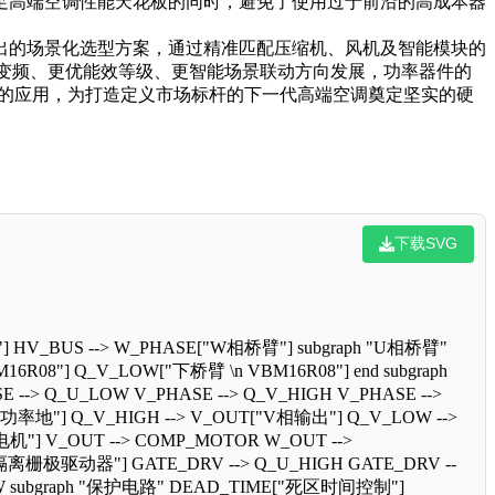
满足高端空调性能天花板的同时，避免了使用过于前沿的高成本器
提出的场景化选型方案，通过精准匹配压缩机、风机及智能模块的
变频、更优能效等级、更智能场景联动方向发展，功率器件的
路中的应用，为打造定义市场标杆的下一代高端空调奠定坚实的硬
下载SVG
 HV_BUS --> W_PHASE["W相桥臂"] subgraph "U相桥臂"
6R08"] Q_V_LOW["下桥臂 \n VBM16R08"] end subgraph
--> Q_U_LOW V_PHASE --> Q_V_HIGH V_PHASE -->
"功率地"] Q_V_HIGH --> V_OUT["V相输出"] Q_V_LOW -->
机"] V_OUT --> COMP_MOTOR W_OUT -->
隔离栅极驱动器"] GATE_DRV --> Q_U_HIGH GATE_DRV --
LOW subgraph "保护电路" DEAD_TIME["死区时间控制"]