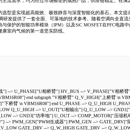
压的主流需求，均为经过市场验证的成熟产品，供应链稳定。在
T的选型是实现超高能效、极致静音与深度智能化的基石。本文
空调研发提供了一套全面、可落地的技术参考。随着空调向全直流
保护的智能功率模块（IPM）以及SiC MOSFET在PFC电
健康室内气候的第一道坚实防线。
 --> U_PHASE["U相桥臂"] HV_BUS --> V_PHASE["V相桥臂"]
M16R08"] end subgraph "V相桥臂" Q_V_HIGH["上桥臂 \n VBM1
桥臂 \n VBM16R08"] end U_PHASE --> Q_U_HIGH U_PHASE 
LOW Q_U_HIGH --> U_OUT["U相输出"] Q_U_LOW --> GND1[
LOW --> GND3["功率地"] U_OUT --> COMP_MOTOR["压缩机电
] --> PWM_GEN["PWM生成器"] PWM_GEN --> GATE_DRV["
 Q_V_LOW GATE_DRV --> Q_W_HIGH GATE_DRV --> Q_W_