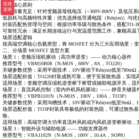
选型核心原则
电压裕量充足：针对变频器母线电压（~300V-800V）及低压系
低损耗与高频特性并重：优先选择低导通电阻（Rds(on)）
封装匹配热管理与空间：根据功率等级与散热条件，搭配TO-3P、T
可靠性冗余：满足长期连续运行与宽温度范围工作，兼顾高温
场景适配逻辑
按高端空调核心负载类型，将 MOSFET 分为三大应用场
二、分场景 MOSFET 选型方案
场景 1：变频压缩机驱动（高功率逆变）—— 动力核心器件
推荐型号：VBM16R08（N-MOS，600V，8A，TO220）
关键参数优势：采用平面技术，10V驱动下Rds(on)低至78
场景适配价值：TO220封装成熟可靠，便于安装散热器，实
适用场景：变频空调压缩机逆变桥下桥臂或辅助电源开关，适用于
场景 2：直流风机控制（室内外机风机驱动）—— 静音关键器
推荐型号：VBPB1101N（N-MOS，100V，100A，TO3P）
关键参数优势：采用沟槽技术，10V驱动下Rds(on)低至9m
场景适配价值：TO3P封装具有极低的封装热阻，可通过散热
验。
适用场景：高端空调大功率直流外风机或内风机逆变桥驱动，
场景 3：智能外设与辅助电源 —— 功能支撑器件
推荐型号：VBA1102N（N-MOS，100V，10.4A，SOP8）