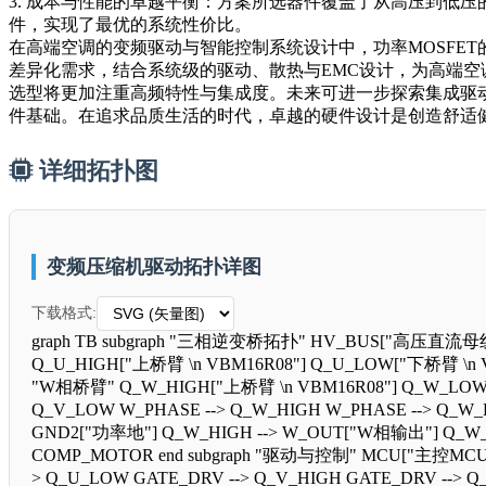
3. 成本与性能的卓越平衡：方案所选器件覆盖了从高压到低
件，实现了最优的系统性价比。
在高端空调的变频驱动与智能控制系统设计中，功率MOSFE
差异化需求，结合系统级的驱动、散热与EMC设计，为高端
选型将更加注重高频特性与集成度。未来可进一步探索集成驱动与
件基础。在追求品质生活的时代，卓越的硬件设计是创造舒适
详细拓扑图
变频压缩机驱动拓扑详图
下载格式:
graph TB subgraph "三相逆变桥拓扑" HV_BUS["高压直流母线"]
Q_U_HIGH["上桥臂 \n VBM16R08"] Q_U_LOW["下桥臂 \n VB
"W相桥臂" Q_W_HIGH["上桥臂 \n VBM16R08"] Q_W_LOW["下
Q_V_LOW W_PHASE --> Q_W_HIGH W_PHASE --> Q_W_
GND2["功率地"] Q_W_HIGH --> W_OUT["W相输出"] Q_W_
COMP_MOTOR end subgraph "驱动与控制" MCU["主控MCU"
> Q_U_LOW GATE_DRV --> Q_V_HIGH GATE_DRV -->