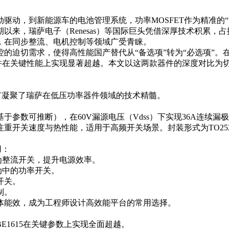
驱动，到新能源车的电池管理系统，功率MOSFET作为精准的
瑞萨电子（Renesas）等国际巨头凭借深厚技术积累，占据市场主
电阻，在同步整流、电机控制等领域广受青睐。
迫切需求，使得高性能国产替代从“备选项”转为“必选项”。在
E1-AY，并在关键性能上实现显著超越。本文以这两款器件的深度对
1-AY凝聚了瑞萨在低压功率器件领域的技术精髓。
推断），在60V漏源电压（Vdss）下实现36A连续漏极电流（Id
重开关速度与热性能，适用于高频开关场景。封装形式为TO2
用：
中作为整流开关，提升电源效率。
动中的功率开关。
开关。
制。
体能效，成为工程师设计高效能平台的常用选择。
E1615在关键参数上实现全面超越。