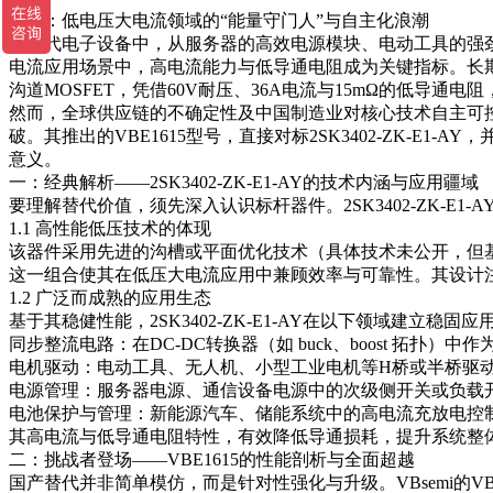
引言：低电压大电流领域的“能量守门人”与自主化浪潮
在现代电子设备中，从服务器的高效电源模块、电动工具的强劲
电流应用场景中，高电流能力与低导通电阻成为关键指标。长期以来，
沟道MOSFET，凭借60V耐压、36A电流与15mΩ的低导通
然而，全球供应链的不确定性及中国制造业对核心技术自主可控的
破。其推出的VBE1615型号，直接对标2SK3402-ZK-
意义。
一：经典解析——2SK3402-ZK-E1-AY的技术内涵与应用疆域
要理解替代价值，须先深入认识标杆器件。2SK3402-ZK-E
1.1 高性能低压技术的体现
该器件采用先进的沟槽或平面优化技术（具体技术未公开，但基于参数可
这一组合使其在低压大电流应用中兼顾效率与可靠性。其设计注
1.2 广泛而成熟的应用生态
基于其稳健性能，2SK3402-ZK-E1-AY在以下领域建立稳固应
同步整流电路：在DC-DC转换器（如 buck、boost 拓扑）
电机驱动：电动工具、无人机、小型工业电机等H桥或半桥驱
电源管理：服务器电源、通信设备电源中的次级侧开关或负载
电池保护与管理：新能源汽车、储能系统中的高电流充放电控
其高电流与低导通电阻特性，有效降低导通损耗，提升系统整
二：挑战者登场——VBE1615的性能剖析与全面超越
国产替代并非简单模仿，而是针对性强化与升级。VBsemi的VB