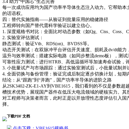
3.4 助力“中国芯”生态完善
每一次成功应用均为国产功率半导体生态注入动力。它帮助本土
的话语权。
四：替代实施指南——从验证到批量应用的稳健路径
工程师转向国产替代需科学验证以建立信心。
1. 深度规格书对比：全面比对动态参数（如Qg、Ciss、Co
2. 实验室评估测试：
静态测试：验证Vth、RDS(on)、BVDSS等。
动态开关测试：在双脉冲平台评估开关速度、损耗及dv/dt能
温升与效率测试：搭建实际电路（如同步整流demo板），测
可靠性应力测试：进行HTRB、高低温循环等加速寿命试验，
3. 小批量试产与市场跟踪：通过实验室测试后，小批量试制
4. 全面切换与备份管理：验证完成后制定逐步切换计划，短
结论：从“跟跑”到“并跑”，国产功率半导体的进阶之路
从2SK3402-ZK-E1-AY到VBE1615，我们看到的不仅是
槽技术优势，展现国产器件在低压大电流领域的硬核实力。其
对工程师与决策者而言，此时正是以开放理性态度评估引入国
择。
下载PDF 文档
点击下载：VBE1615规格书