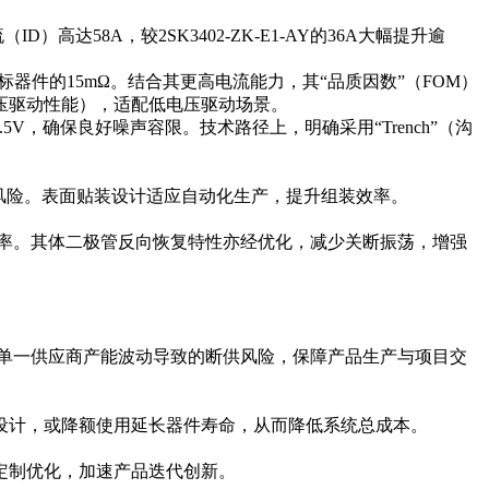
达58A，较2SK3402-ZK-E1-AY的36A大幅提升逾
标器件的15mΩ。结合其更高电流能力，其“品质因数”（FOM）
压驱动性能），适配低电压驱动场景。
5V，确保良好噪声容限。技术路径上，明确采用“Trench”（沟
槛与风险。表面贴装设计适应自动化生产，提升组装效率。
用效率。其体二极管反向恢复特性亦经优化，减少关断振荡，增强
或单一供应商产能波动导致的断供风险，保障产品生产与项目交
设计，或降额使用延长器件寿命，从而降低系统总成本。
定制优化，加速产品迭代创新。