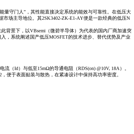
“能量守门人”，其性能直接决定系统的能效与可靠性。在低压大
导地位。其2SK3402-ZK-E1-AY便是一款经典的低压N
此背景下，以VBsemi（微碧半导体）为代表的国内厂商加速突
比为切入，系统阐述国产低压MOSFET的技术进步、替代优势及产业
）与低至15mΩ的导通电阻（RDS(on) @10V, 18A）。
52，便于表面贴装与散热，在紧凑设计中保持高功率密度。