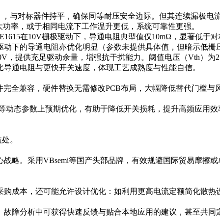
），与对标器件持平，确保同等耐压安全边际。但其连续漏极电流（ID）高
载更大功率，或于相同电流下工作温升更低，系统可靠性更强。
615在10V栅极驱动下，导通电阻典型值仅10mΩ，显著低于对
极驱动下的导通电阻亦优化明显（参数未提供具体值，但暗示低栅
20V，提供充足驱动余量，增强抗干扰能力。阈值电压（Vth）为2.
比导通电阻与更快开关速度，体现工艺成熟度与性能自信。
对标器件完全兼容，硬件替换无需修改PCB布局，大幅降低替代门
oss）等动态参数上预期优化，有助于降低开关损耗，提升高频应
性益处。
战略。采用VBsemi等国产头部品牌，有效规避国际贸易摩擦
采购成本，还可能允许设计优化：如利用更高电流定额简化散热
、故障分析中可获得快速反馈与贴合本地应用的建议，甚至共同