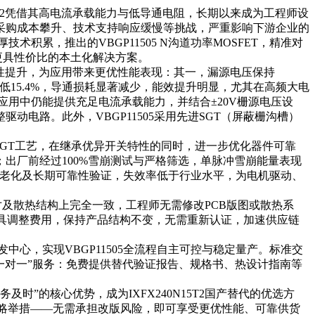
0N15T2凭借其高电流承载能力与低导通电阻，长期以来成为工程师设
采购成本攀升、技术支持响应缓慢等挑战，严重影响下游企业的
积累，推出的VBGP11505 N沟道功率MOSFET，精准对
、更具性价比的本土化解决方案。
现针对性提升，为应用带来更优性能表现：其一，漏源电压保持
降低15.4%，导通损耗显著减少，能效提升明显，尤其在高频大电
应用中仍能提供充足电流承载能力，并结合±20V栅源电压设
电路。此外，VBGP11505采用先进SGT（屏蔽栅沟槽）
先的SGT工艺，在继承优异开关特性的同时，进一步优化器件可靠
；出厂前经过100%雪崩测试与严格筛选，单脉冲雪崩能量表现
温高湿老化及长期可靠性验证，失效率低于行业水平，为电机驱动、
距、尺寸及散热结构上完全一致，工程师无需修改PCB版图或散热系
模具调整费用，保持产品结构不变，无需重新认证，加速供应链
中心，实现VBGP11505全流程自主可控与稳定量产。标准交
一对一”服务：免费提供替代验证报告、规格书、热设计指南等
时”的核心优势，成为IXFX240N15T2国产替代的优选方
战略举措——无需承担改版风险，即可享受更优性能、可靠供货