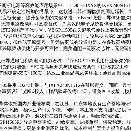
源等高效能应用场景中，Littelfuse IXYS的IXFX24
贸易不确定性增加的背景下，这款进口器件面临供货周期延长、
安全、提升竞争力的关键举措。VBsemi微碧半导体凭借深厚技术
全兼容，无需电路改动即可直接替代，为高效能电子系统提供更稳定
N15T2的国产替代型号，VBGP11505在关键电气参数上实
导通电阻低至4.4mΩ（@10V驱动电压），较原型号的5.2mΩ
80A，虽略低于原型号，但凭借更低的导通电阻，在多数高功率
压兼顾驱动便捷与开关可靠性，完美适配主流驱动芯片，无需调整驱动
T2以低导通电阻和高电流能力著称，而VBGP11505采用行业领
t耐受能力增强，即使在高频开关与快速暂态条件下也能稳定工作
度范围覆盖-55℃~150℃，适应工业高温与恶劣环境；通过高
05采用TO247封装，与IXFX240N15T2在引脚定义、间
路重新设计与测试投入，样品验证仅需1-2天；避免PCB改版与
半导体依托国内产业链布局，在江苏、广东等地设有生产基地与研发
关税等风险，确保生产计划平稳。同时，本土技术支持团队提供“
速响应技术问题，解决进口器件沟通成本高、响应慢的痛点。
11505以“导通电阻更低、能效更高、封装兼容、供应稳定、服务及
，不仅是器件替换，更是企业供应链优化、成本控制与竞争力提升的