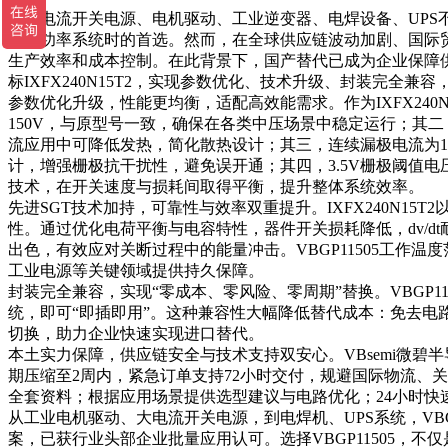
在大电流开关电源、电机驱动、工业逆变器、电焊设备、UPS不间断电
计高功率系统时的首选。然而，在全球供应链波动加剧、国际
生产效率和成本控制。在此背景下，国产替代已成为企业保障供应链
标IXFX240N15T2，实现参数优化、技术升级、封装完
参数优化升级，性能更均衡，适配高效能需求。作为IXFX240
150V，与原型号一致，确保在各类中压场景中稳定运行；其二，
流应用中可降低发热，简化散热设计；其三，连续漏极电流为1
计，增强栅极抗干扰性，避免误开通；其四，3.5V栅极阈值电
技术，在开关速度与损耗间取得平衡，提升整体系统效率。
先进SGT技术加持，可靠性与效率双重提升。IXFX240N15
性。通过优化电荷平衡与电容特性，器件开关损耗降低，dv/d
出色，有效应对关断过程中的能量冲击。VBGP11505工作温
工业电源等关键领域提供持久保障。
封装完全兼容，实现“零成本、零风险、零周期”替换。VBGP115
统，即可“即插即用”。这种兼容性大幅降低替代成本：免去电
切换，助力企业快速实现进口替代。
本土实力保障，供应链安全与技术支持双安心。VBsemi微碧
期压缩至2周内，紧急订单支持72小时交付，规避国际物流、
全套资料；根据应用场景提供选型建议与电路优化；24小时快
从工业电机驱动、大电流开关电源，到电焊机、UPS系统，VBGP
案，已获行业头部企业批量应用认可。选择VBGP11505