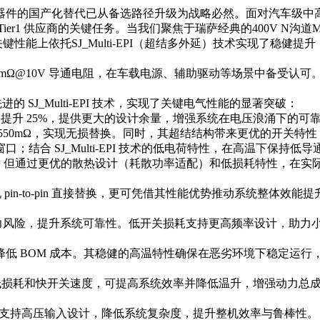
器件的国产化替代已从备选路径升级为战略必然。面对汽车级中
 供应商的关键任务。当我们聚焦于瑞萨经典的400V N沟道MOSFET
键性能上依托SJ_Multi-EPI（超结多外延）技术实现了稳健提
连续漏极电流、550mΩ@10V 导通电阻，在车载电源、辅助驱动等场
先进的 SJ_Multi-EPI 技术，实现了关键电气性能的显著突破：
 400V 提升 25%，提供更大的设计余量，增强系统在电压浪涌下
n) 同样为 550mΩ，实现无损替换。同时，其超结结构带来更优的开
动窗口；结合 SJ_Multi-EPI 技术的低电荷特性，在高温下
标型号，但通过更优的散热设计（耗散功率适配）和低损耗特性，在
用中实现 pin-to-pin 直接替换，更可凭借其性能优势推动系统整体效能
应力风险，提升系统可靠性。低开关损耗支持更高频率设计，助力小型
计，降低 BOM 成本。其稳健的高温特性确保在恶劣环境下稳定运
术带来的低损耗和快开关速度，可提高系统效率并降低温升，增强动力总
靠性支持高压输入设计，降低系统复杂度，提升整机效率与鲁棒性。