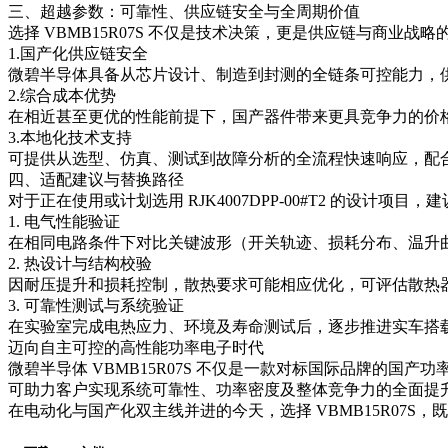
三、超越参数：可靠性、供应链安全与全周期价值
选择 VBMB15R07S 不仅是技术决策，更是供应链与商业战略
1.国产化供应链安全
微碧半导体具备从芯片设计、制造到封测的全链条可控能力，供货
2.综合成本优势
在相近甚至更优的性能前提下，国产器件带来更具竞争力的价格
3.本地化技术支持
可提供从选型、仿真、测试到故障分析的全流程快速响应，配
四、适配建议与替换路径
对于正在使用或计划选用 RJK4007DPP-00#T2 的设计项
1. 电气性能验证
在相同电路条件下对比关键波形（开关轨迹、损耗分布、温升曲线
2. 热设计与结构校验
因耐压提升和损耗控制，散热要求可能相应优化，可评估散热器
3. 可靠性测试与系统验证
在实验室完成电热应力、环境及寿命测试后，逐步推进实车搭
迈向自主可控的高性能功率电子时代
微碧半导体 VBMB15R07S 不仅是一款对标国际品牌的国
可助力客户实现系统可靠性、功率密度及整体竞争力的全面提
在电动化与国产化双主线并进的今天，选择 VBMB15R07