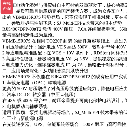
在汽车电动化浪潮与供应链自主可控的双重驱动下，核心功率
匹配、品质可靠且供应稳定的国产替代方案，成为众多车企与 Tier1
出的 VBMB15R07S 强势登场，它不仅实现了精准对标，更在关
一、参数对标与性能飞跃：SJ_Multi-EPI技术带来的根本优势
RJK4007DPP-00#T2 凭借 400V 耐压、7.6A 
量与高温稳定性成为瓶颈。
VBMB15R07S 在相同 TO220F 封装 的硬件兼容基础上，通过
1.耐压等级提升：漏源电压 VDS 高达 500V，较对标型号
2.导通电阻精准匹配：在 VGS = 10V 条件下，RDS(o
3.高温特性稳健：栅极阈值电压 Vth 为 3.5V，提供稳定的驱
4.电流能力优化：连续漏极电流 ID 为 7A，虽略低于对
二、应用场景深化：从功能替换到系统升级
VBMB15R07S 不仅能在 RJK4007DPP-00#T2 的现有应
1. 车载充电器（OBC）辅助电源
更高的 500V 耐压增强了对高压母线的适应能力，降低电压
2. 汽车 DC-DC 转换器（中压→低压）
在 48V 或 400V 平台中，耐压余量提升可简化保护电路设
3. 电机驱动与辅驱系统
适用于风扇、泵类电机驱动等场合，SJ_Multi-EPI 技
4. 工业与新能源电源
在光伏逆变器、UPS、储能系统等场合，500V 耐压与高可