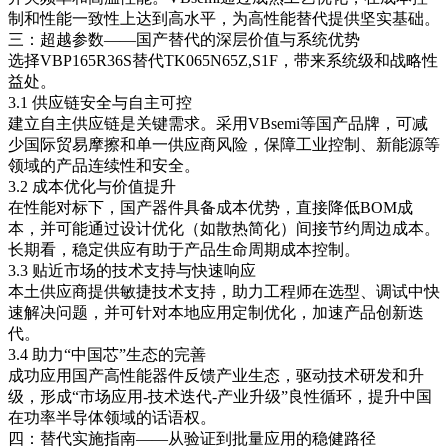
制和性能一致性上达到高水平，为高性能替代提供坚实基础。
三：超越参数——国产替代的深层价值与系统优势
选择VBP165R36S替代TK065N65Z,S1F，带来系统级和战略性
益处。
3.1 供应链安全与自主可控
建立自主供应链是关键需求。采用VBsemi等国产品牌，可减
少国际贸易摩擦和单一供应商风险，保障工业控制、新能源等
领域的产品连续性和安全。
3.2 成本优化与价值提升
在性能对标下，国产器件具备成本优势，直接降低BOM成
本，并可能通过设计优化（如散热简化）间接节约周边成本。
长期看，稳定供应有助于产品生命周期成本控制。
3.3 贴近市场的技术支持与快速响应
本土供应商提供敏捷技术支持，助力工程师在选型、调试中快
速解决问题，并可针对本地应用定制优化，加速产品创新迭
代。
3.4 助力“中国芯”生态的完善
成功应用国产高性能器件反馈产业生态，驱动技术研发和升
级，形成“市场应用-技术迭代-产业升级”良性循环，提升中国
在功率半导体领域的话语权。
四：替代实施指南——从验证到批量应用的稳健路径