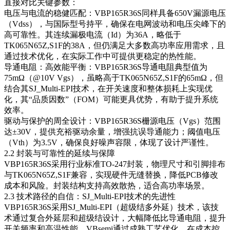
直接对比关键参数：
电压与电流的稳健匹配：VBP165R36S同样具备650V漏源电压
（Vdss），与国际型号持平，确保在电网波动和电压尖峰下的
高可靠性。其连续漏极电流（Id）为36A，略低于
TK065N65Z,S1F的38A，但仍满足大多数高功率应用需求，且
通过技术优化，在实际工作中可提供更稳定的热性能。
导通电阻：高效能平衡：VBP165R36S导通电阻典型值为
75mΩ（@10V Vgs），虽略高于TK065N65Z,S1F的65mΩ，但
结合其SJ_Multi-EPI技术，在开关速度和整体损耗上实现优
化，其“品质因数”（FOM）可能更具优势，有助于提升系统
效率。
驱动与保护的周全设计：VBP165R36S栅源电压（Vgs）范围
达±30V，提供充裕驱动余量，增强抗误导通能力；阈值电压
（Vth）为3.5V，确保良好噪声容限，体现了设计严谨性。
2.2 封装与可靠性的延续与保障
VBP165R36S采用行业标准TO-247封装，物理尺寸和引脚排布
与TK065N65Z,S1F兼容，实现硬件无缝替换，降低PCB修改
成本和风险。封装结构支持高效散热，适合高功率场景。
2.3 技术路径的自信：SJ_Multi-EPI技术的先进性
VBP165R36S采用SJ_Multi-EPI（超级结多外延）技术，该技
术通过复合外延层和超级结设计，大幅降低比导通电阻，提升
开关频率和高温性能。VBsemi通过成熟工艺优化，在成本控