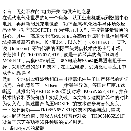
引言：无处不在的“电力开关”与供应链之思
在现代电气化世界的每一个角落，从工业电机驱动到数据中心
电源，再到新能源充电设施，功率金属-氧化物半导体场效应
晶体管（功率MOSFET）作为“电力开关”，掌控着能量转换的
核心。其中，高压大电流MOSFET在高效电源和电机控制等领
域扮演着基石角色。长期以来，以东芝（TOSHIBA）、英飞
凌（Infineon）等为代表的国际巨头凭借技术优势主导市场。
东芝推出的TK065N65Z,S1F，便是一款经典的高压N沟道
MOSFET，其集650V耐压、38A电流与65mΩ低导通电阻于一
身，采用先进的多EPI技术，在工业电源、变频驱动等应用中
成为可靠选择。
然而，全球供应链波动和自主可控需求催生了国产替代的迫切
趋势。在此背景下，VBsemi（微碧半导体）等国内厂商加速
崛起，其推出的VBP165R36S直接对标TK065N65Z,S1F，并在
技术路径和系统价值上实现突破。本文将以这两款器件的对比
为切入点，阐述国产高压MOSFET的技术进步与替代意义。
一：经典解析——TK065N65Z,S1F的技术内涵与应用疆域
要理解替代价值，需深入认识被替代对象。TK065N65Z,S1F
凝聚了东芝在功率器件领域的技术积累。
1.1 多EPI技术的精髓