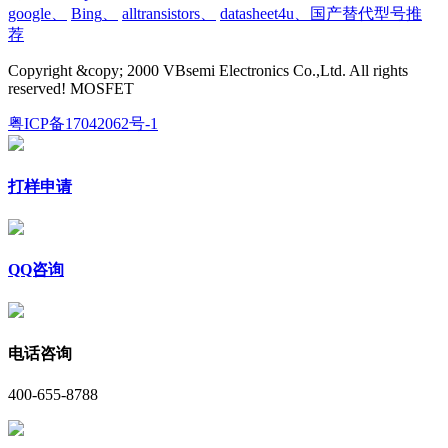
google
、
Bing
、
alltransistors
、
datasheet4u、国产替代型号推
荐
Copyright &copy; 2000 VBsemi Electronics Co.,Ltd. All rights
reserved! MOSFET
粤ICP备17042062号-1
打样申请
QQ咨询
电话咨询
400-655-8788