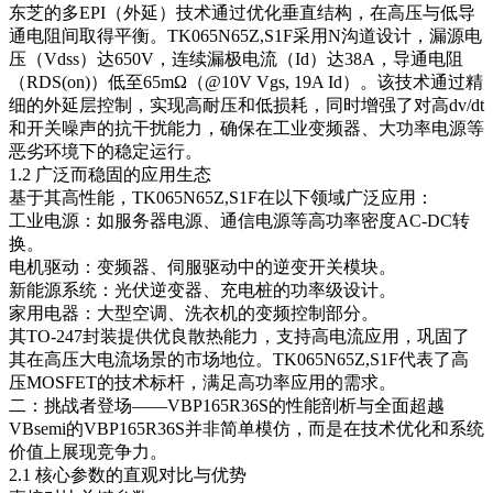
东芝的多EPI（外延）技术通过优化垂直结构，在高压与低导
通电阻间取得平衡。TK065N65Z,S1F采用N沟道设计，漏源电
压（Vdss）达650V，连续漏极电流（Id）达38A，导通电阻
（RDS(on)）低至65mΩ（@10V Vgs, 19A Id）。该技术通过精
细的外延层控制，实现高耐压和低损耗，同时增强了对高dv/dt
和开关噪声的抗干扰能力，确保在工业变频器、大功率电源等
恶劣环境下的稳定运行。
1.2 广泛而稳固的应用生态
基于其高性能，TK065N65Z,S1F在以下领域广泛应用：
工业电源：如服务器电源、通信电源等高功率密度AC-DC转
换。
电机驱动：变频器、伺服驱动中的逆变开关模块。
新能源系统：光伏逆变器、充电桩的功率级设计。
家用电器：大型空调、洗衣机的变频控制部分。
其TO-247封装提供优良散热能力，支持高电流应用，巩固了
其在高压大电流场景的市场地位。TK065N65Z,S1F代表了高
压MOSFET的技术标杆，满足高功率应用的需求。
二：挑战者登场——VBP165R36S的性能剖析与全面超越
VBsemi的VBP165R36S并非简单模仿，而是在技术优化和系统
价值上展现竞争力。
2.1 核心参数的直观对比与优势