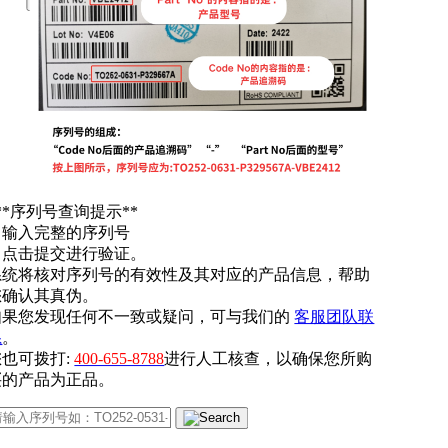
**序列号查询提示**
. 输入完整的序列号
. 点击提交进行验证。
系统将核对序列号的有效性及其对应的产品信息，帮助
您确认其真伪。
如果您发现任何不一致或疑问，可与我们的
客服团队联
系
。
您也可拨打:
400-655-8788
进行人工核查，以确保您所购
买的产品为正品。