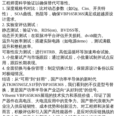
工程师需科学验证以确保替代可靠性。
1. 深度规格书对比：比对动态参数（如Qg、Ciss、开关特
性）、SOA曲线、热阻等，确保VBP165R36S满足或超越原设
计需求。
2. 实验室评估测试：
静态测试：验证Vth、RDS(on)、BVDSS等。
动态开关测试：在双脉冲平台评估开关损耗、dv/dt能力。
温升与效率测试：搭建实际电路（如电源demo），测试满载
温升和整机效率。
可靠性应力测试：进行HTRB、高低温循环等加速寿命试验。
3. 小批量试产与市场跟踪：通过测试后，小批量试制并试点应
用，跟踪长期表现。
4. 全面切换与备份管理：制定切换计划，保留原设计备份以应
对极端情况。
结语：从“可用”到“好用”，国产功率半导体的新时代
从TK065N65Z,S1F到VBP165R36S，我们看到的不仅是型号替
换，更是国产功率半导体产业迈向“从好到优”的信号。
VBsemi VBP165R36S展现的技术实力和系统价值，印证了国
产器件在高电压、大电流应用中的竞争力。国产替代浪潮为产
业注入供应链韧性、成本优势和创新活力。对工程师和决策者
而言，积极评估和引入国产高性能器件，是应对供应链挑战的