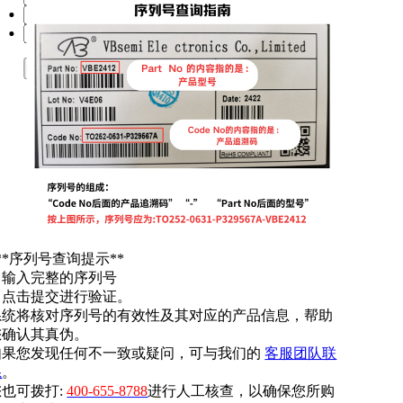
提交
**序列号查询提示**
. 输入完整的序列号
. 点击提交进行验证。
系统将核对序列号的有效性及其对应的产品信息，帮助
您确认其真伪。
如果您发现任何不一致或疑问，可与我们的
客服团队联
系
。
您也可拨打:
400-655-8788
进行人工核查，以确保您所购