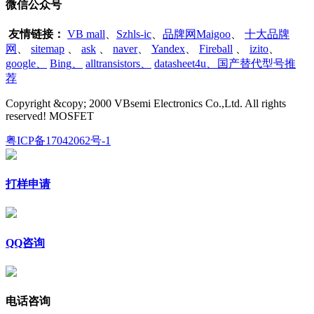
微信公众号
友情链接：
VB mall
、
Szhls-ic
、
品牌网Maigoo
、
十大品牌
网
、
sitemap
、
ask
、
naver
、
Yandex
、
Fireball
、
izito
、
google
、
Bing
、
alltransistors
、
datasheet4u、国产替代型号推
荐
Copyright &copy; 2000 VBsemi Electronics Co.,Ltd. All rights
reserved! MOSFET
粤ICP备17042062号-1
打样申请
QQ咨询
电话咨询