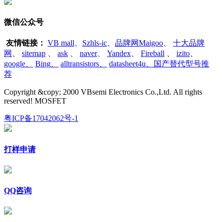
微信公众号
友情链接：
VB mall
、
Szhls-ic
、
品牌网Maigoo
、
十大品牌
网
、
sitemap
、
ask
、
naver
、
Yandex
、
Fireball
、
izito
、
google
、
Bing
、
alltransistors
、
datasheet4u、国产替代型号推
荐
Copyright &copy; 2000 VBsemi Electronics Co.,Ltd. All rights
reserved! MOSFET
粤ICP备17042062号-1
打样申请
QQ咨询