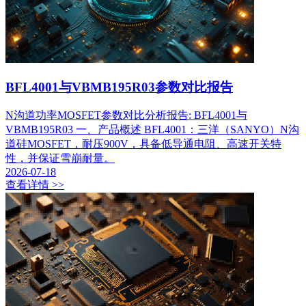
BFL4001与VBMB195R03参数对比报告
N沟道功率MOSFET参数对比分析报告: BFL4001与
VBMB195R03 一、产品概述 BFL4001：三洋（SANYO）N沟
道硅MOSFET，耐压900V，具备低导通电阻、高速开关特
性，并保证雪崩耐量。
2026-07-18
查看详情 >>