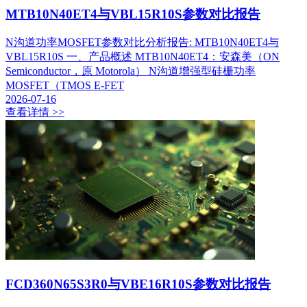
MTB10N40ET4与VBL15R10S参数对比报告
N沟道功率MOSFET参数对比分析报告: MTB10N40ET4与
VBL15R10S 一、产品概述 MTB10N40ET4：安森美（ON
Semiconductor，原 Motorola） N沟道增强型硅栅功率
MOSFET（TMOS E-FET
2026-07-16
查看详情 >>
FCD360N65S3R0与VBE16R10S参数对比报告