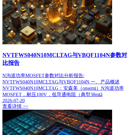
NVTFWS040N10MCLTAG与VBQF1104N参数对
比报告
N沟道功率MOSFET参数对比分析报告:
NVTFWS040N10MCLTAG与VBQF1104N 一、产品概述
NVTFWS040N10MCLTAG：安森美（onsemi）N沟道功率
MOSFET，耐压100V，低导通电阻（典型38mΩ
2026-07-20
查看详情 >>