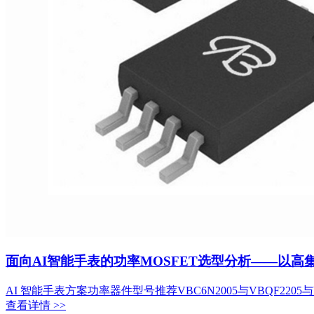
面向AI智能手表的功率MOSFET选型分析——以
AI 智能手表方案功率器件型号推荐VBC6N2005与VBQF2205与V
查看详情 >>