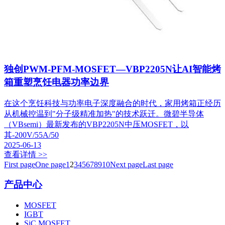
独创PWM-PFM-MOSFET—VBP2205N让AI智能烤
箱重塑烹饪电器功率边界
在这个烹饪科技与功率电子深度融合的时代，家用烤箱正经历
从机械控温到"分子级精准加热"的技术跃迁。微碧半导体
（VBsemi）最新发布的VBP2205N中压MOSFET，以
其-200V/55A/50
2025-06-13
查看详情 >>
First page
One page
1
2
3
4
5
6
7
8
9
10
Next page
Last page
产品中心
MOSFET
IGBT
SiC MOSFET