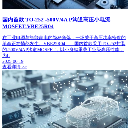
国内首款 TO-252 -500V/4A P沟道高压小电流
MOSFET-VBE25R04
在工业电源与智能家电的隐秘角落，一场关于高压功率密度的
革命正在悄然发生。VBE25R04——国内首款采用TO-252封装
的-500V/4AP沟道MOSFET，以小身躯承载工业级高压性能，
为L
2025-06-19
查看详情 >>