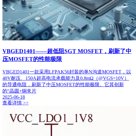
VBGED1401——超低阻SGT MOSFET，刷新了中
压MOSFET的性能极限
VBGED1401一款采用LFPAK56封装的单N沟道MOSFET，以
40V耐压、150A超高电流承载能力及0.8mΩ（@VGS=10V）
的导通电阻，刷新了中压MOSFET的性能极限。它其创新
的“晶圆+铜夹片
2025-06-18
查看详情 >>