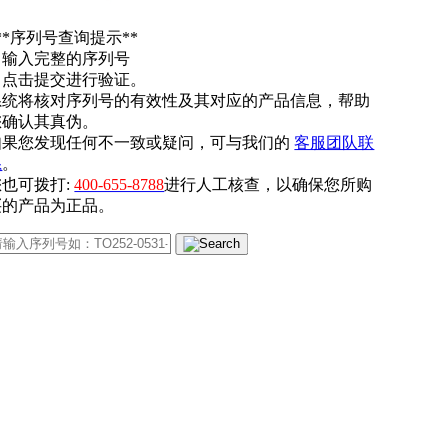
**序列号查询提示**
. 输入完整的序列号
. 点击提交进行验证。
系统将核对序列号的有效性及其对应的产品信息，帮助
您确认其真伪。
如果您发现任何不一致或疑问，可与我们的
客服团队联
系
。
您也可拨打:
400-655-8788
进行人工核查，以确保您所购
买的产品为正品。