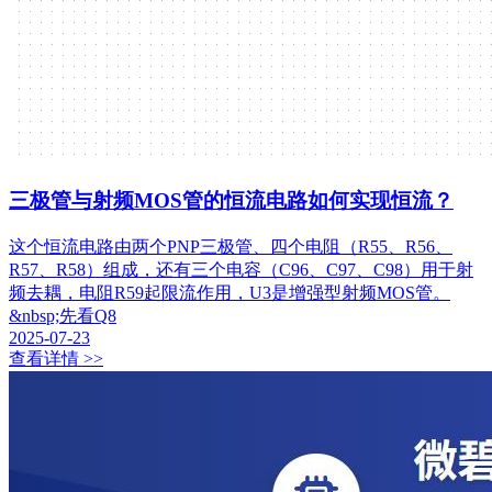
三极管与射频MOS管的恒流电路如何实现恒流？
这个恒流电路由两个PNP三极管、四个电阻（R55、R56、
R57、R58）组成，还有三个电容（C96、C97、C98）用于射
频去耦，电阻R59起限流作用，U3是增强型射频MOS管。
&nbsp;先看Q8
2025-07-23
查看详情 >>