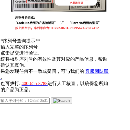
**序列号查询提示**
. 输入完整的序列号
. 点击提交进行验证。
系统将核对序列号的有效性及其对应的产品信息，帮助
您确认其真伪。
如果您发现任何不一致或疑问，可与我们的
客服团队联
系
。
您也可拨打:
400-655-8788
进行人工核查，以确保您所购
买的产品为正品。