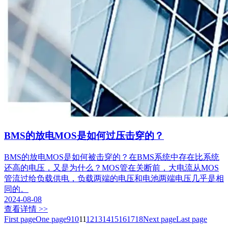
BMS的放电MOS是如何过压击穿的？
BMS的放电MOS是如何被击穿的？在BMS系统中存在比系统
还高的电压，又是为什么？MOS管在关断前，大电流从MOS
管流过给负载供电，负载两端的电压和电池两端电压几乎是相
同的。
2024-08-08
查看详情 >>
First page
One page
9
10
11
12
13
14
15
16
17
18
Next page
Last page