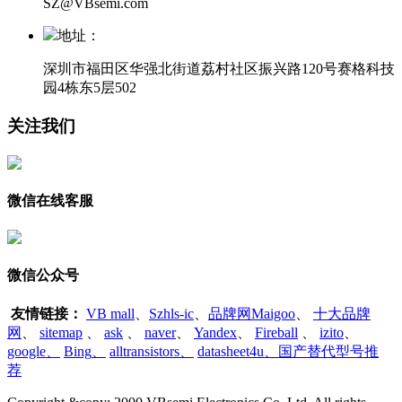
SZ@VBsemi.com
地址：
深圳市福田区华强北街道荔村社区振兴路120号赛格科技
园4栋东5层502
关注我们
微信在线客服
微信公众号
友情链接：
VB mall
、
Szhls-ic
、
品牌网Maigoo
、
十大品牌
网
、
sitemap
、
ask
、
naver
、
Yandex
、
Fireball
、
izito
、
google
、
Bing
、
alltransistors
、
datasheet4u、国产替代型号推
荐