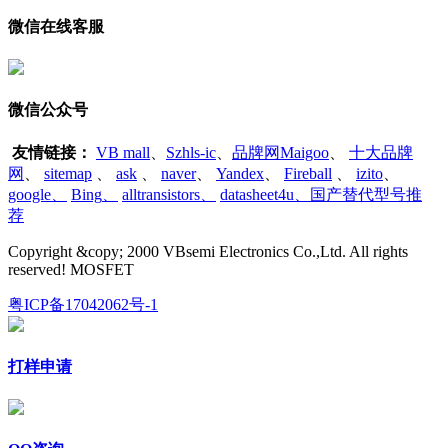
微信在线客服
微信公众号
友情链接：
VB mall
、
Szhls-ic
、
品牌网Maigoo
、
十大品牌
网
、
sitemap
、
ask
、
naver
、
Yandex
、
Fireball
、
izito
、
google
、
Bing
、
alltransistors
、
datasheet4u、国产替代型号推
荐
Copyright &copy; 2000 VBsemi Electronics Co.,Ltd. All rights
reserved! MOSFET
粤ICP备17042062号-1
打样申请