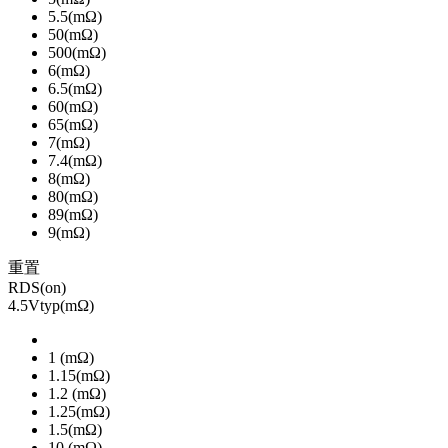
5.5(mΩ)
50(mΩ)
500(mΩ)
6(mΩ)
6.5(mΩ)
60(mΩ)
65(mΩ)
7(mΩ)
7.4(mΩ)
8(mΩ)
80(mΩ)
89(mΩ)
9(mΩ)
重置
RDS(on)
4.5Vtyp(mΩ)
1 (mΩ)
1.15(mΩ)
1.2 (mΩ)
1.25(mΩ)
1.5(mΩ)
10 (mΩ)