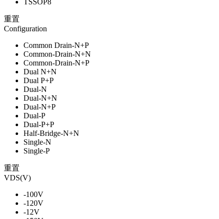
TSSOP8
重置
Configuration
Common Drain-N+P
Common-Drain-N+N
Common-Drain-N+P
Dual N+N
Dual P+P
Dual-N
Dual-N+N
Dual-N+P
Dual-P
Dual-P+P
Half-Bridge-N+N
Single-N
Single-P
重置
VDS(V)
-100V
-120V
-12V