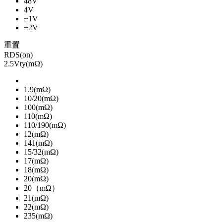
48V
4V
±1V
±2V
重置
RDS(on)
2.5Vty(mΩ)
1.9(mΩ)
10/20(mΩ)
100(mΩ)
110(mΩ)
110/190(mΩ)
12(mΩ)
141(mΩ)
15/32(mΩ)
17(mΩ)
18(mΩ)
20(mΩ)
20（mΩ）
21(mΩ)
22(mΩ)
235(mΩ)