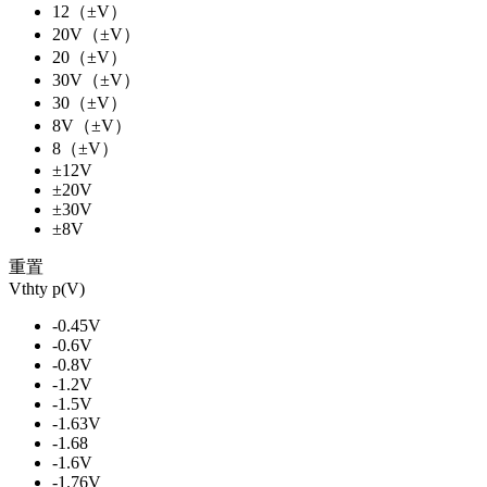
12（±V）
20V（±V）
20（±V）
30V（±V）
30（±V）
8V（±V）
8（±V）
±12V
±20V
±30V
±8V
重置
Vthty p(V)
-0.45V
-0.6V
-0.8V
-1.2V
-1.5V
-1.63V
-1.68
-1.6V
-1.76V