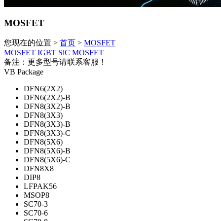
MOSFET
您现在的位置 >
首页
>
MOSFET
MOSFET
IGBT
SiC MOSFET
备注：更多型号请联系客服！
VB Package
DFN6(2X2)
DFN6(2X2)-B
DFN8(3X2)-B
DFN8(3X3)
DFN8(3X3)-B
DFN8(3X3)-C
DFN8(5X6)
DFN8(5X6)-B
DFN8(5X6)-C
DFN8X8
DIP8
LFPAK56
MSOP8
SC70-3
SC70-6