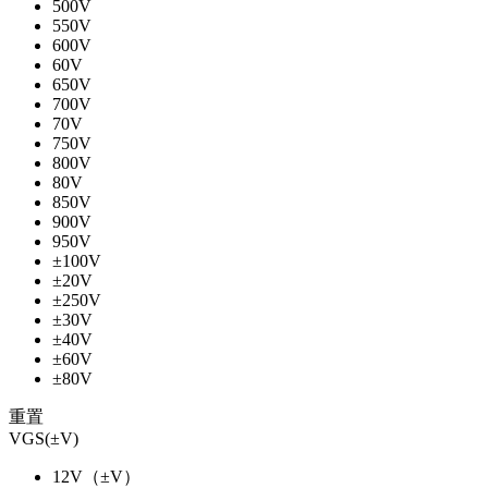
500V
550V
600V
60V
650V
700V
70V
750V
800V
80V
850V
900V
950V
±100V
±20V
±250V
±30V
±40V
±60V
±80V
重置
VGS(±V)
12V（±V）